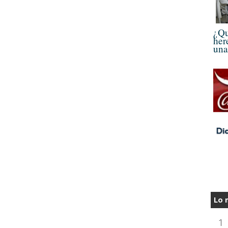
¿Qu
her
una
Lo 
1