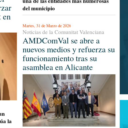
una de las entidades más numerosas
rzar
del municipio
t en
Martes, 31 de Marzo de 2026
Noticias de la Comunitat Valenciana
AMDComVal se abre a
nuevos medios y refuerza su
funcionamiento tras su
asamblea en Alicante
 un
úa la