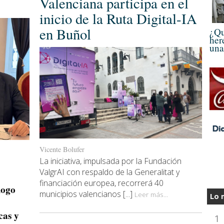
Valenciana participa en el
inicio de la Ruta Digital-IA
en Buñol
¿Qu
her
una
Vicente Bolufer
La iniciativa, impulsada por la Fundación
ValgrAI con respaldo de la Generalitat y
financiación europea, recorrerá 40
logo
municipios valencianos [...]
Leer más...
Lo 
cas y
1