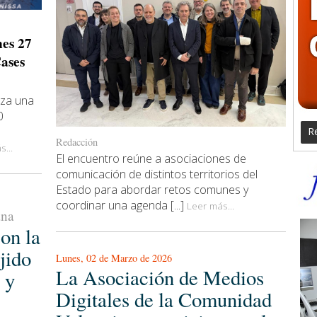
nes 27
Cases
iza una
0
Re
Redacción
...
El encuentro reúne a asociaciones de
comunicación de distintos territorios del
Estado para abordar retos comunes y
coordinar una agenda [...]
Leer más...
ana
on la
jido
Lunes, 02 de Marzo de 2026
La Asociación de Medios
 y
Digitales de la Comunidad