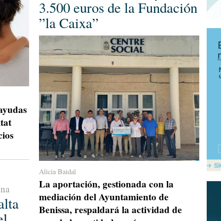
3.500 euros de la Fundación
”la Caixa”
 ayudas
tat
cios
Alicia Baidal
La aportación, gestionada con la
ana
mediación del Ayuntamiento de
alta
Benissa, respaldará la actividad de
el