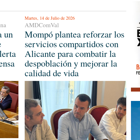
Martes, 14 de Julio de 2026
ana
AMDComVal
 un
Mompó plantea reforzar los
e
servicios compartidos con
lerta
Alicante para combatir la
rensa
despoblación y mejorar la
calidad de vida