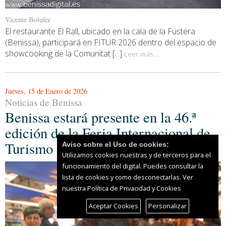
Vicente Bolufer
El restaurante El Rall, ubicado en la cala de la Fustera
(Benissa), participará en FITUR 2026 dentro del espacio de
showcooking de la Comunitat [...]
Leer más...
Jueves, 15 de Enero de 2026
Noticias de Benissa
Benissa estará presente en la 46.ª
edición de la Feria Internacional de
Turismo (FITUR)
Aviso sobre el Uso de cookies:
Utilizamos cookies nuestras y de terceros para el
funcionamiento del digital. Puedes consultar la
lista de cookies y como desconectarlas.
Ver
nuestra Política de Privacidad y Cookies
Aceptar Cookies
Personalizar