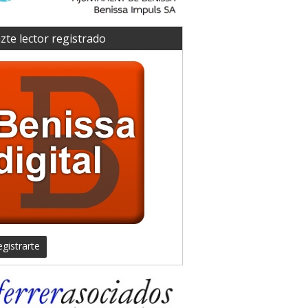
zte lector registrado
gistrarte