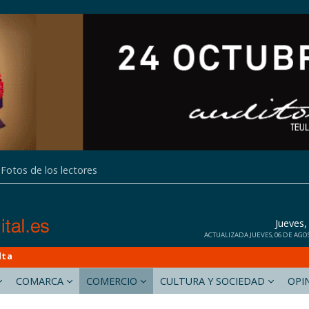
Fotos de los lectores
Jueves
ACTUALIZADA JUEVES, 06 DE AGOS
lta
COMARCA
COMERCIO
CULTURA Y SOCIEDAD
OPI
calpdigital.es
deniadigital.es
gatadigital.es
teuladamoraira.es