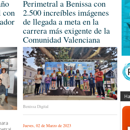
Perimetral a Benissa con
año
2.500 increíbles imágenes
l con
de llegada a meta en la
nador
carrera más exigente de la
Comunidad Valenciana
Ha
Benissa Digital
para
Jueves, 02 de Marzo de 2023
etral,