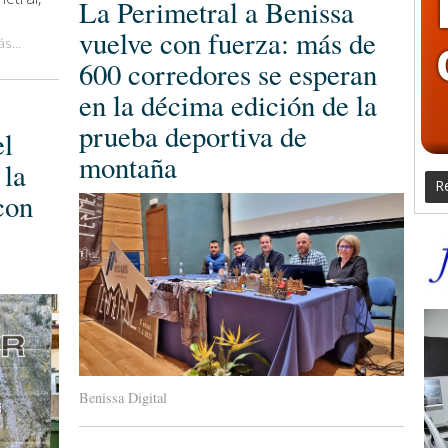
La Perimetral a Benissa
vuelve con fuerza: más de
s...
600 corredores se esperan
en la décima edición de la
prueba deportiva de
el
montaña
 la
Re
con
Benissa Digital