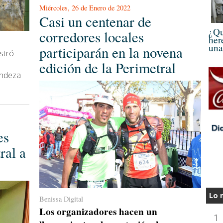
Miércoles, 26 de Enero de 2022
Casi un centenar de
¿Qu
corredores locales
her
una
participarán en la novena
stró
edición de la Perimetral
andeza
es
ral a
Lo 
Benissa Digital
Los organizadores hacen un
1