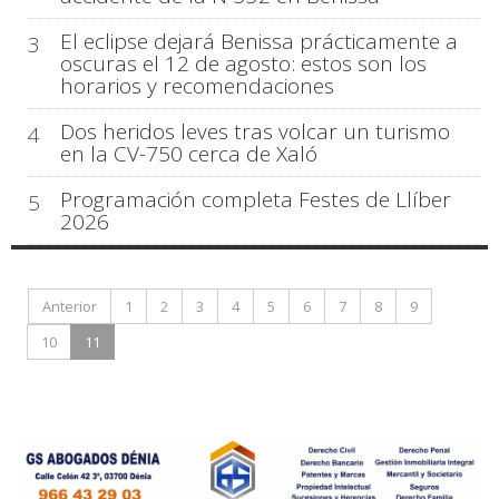
El eclipse dejará Benissa prácticamente a
3
oscuras el 12 de agosto: estos son los
horarios y recomendaciones
Dos heridos leves tras volcar un turismo
4
en la CV-750 cerca de Xaló
Programación completa Festes de Llíber
5
2026
Anterior
1
2
3
4
5
6
7
8
9
10
11