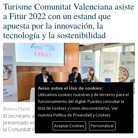
Turisme Comunitat Valenciana asiste
a Fitur 2022 con un estand que
apuesta por la innovación, la
tecnología y la sostenibilidad
Aviso sobre el Uso de cookies:
Utilizamos cookies nuestras y de terceros para el
funcionamiento del digital. Puedes consultar la
lista de cookies y como desconectarlas.
Ver
Benissa Digital
nuestra Política de Privacidad y Cookies
El secretario autonómico de Turisme, Francesc Colomer, ha
presentado esta semana las novedades de la presencia de
Aceptar Cookies
Personalizar
la Comunitat Valenciana en la [...]
Leer más...