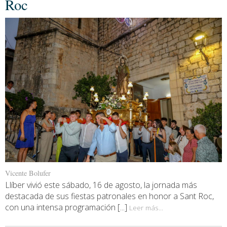
Roc
Vicente Bolufer
Llíber vivió este sábado, 16 de agosto, la jornada más
destacada de sus fiestas patronales en honor a Sant Roc,
con una intensa programación [...]
Leer más...