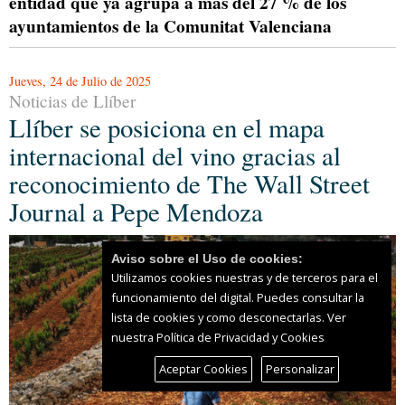
entidad que ya agrupa a más del 27 % de los
ayuntamientos de la Comunitat Valenciana
Jueves, 24 de Julio de 2025
Noticias de Llíber
Llíber se posiciona en el mapa
internacional del vino gracias al
reconocimiento de The Wall Street
Journal a Pepe Mendoza
Aviso sobre el Uso de cookies:
Utilizamos cookies nuestras y de terceros para el
funcionamiento del digital. Puedes consultar la
lista de cookies y como desconectarlas.
Ver
nuestra Política de Privacidad y Cookies
Aceptar Cookies
Personalizar