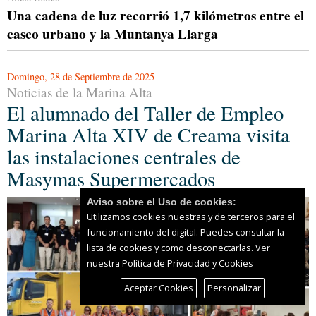
Una cadena de luz recorrió 1,7 kilómetros entre el
casco urbano y la Muntanya Llarga
Domingo, 28 de Septiembre de 2025
Noticias de la Marina Alta
El alumnado del Taller de Empleo
Marina Alta XIV de Creama visita
las instalaciones centrales de
Masymas Supermercados
Aviso sobre el Uso de cookies:
Utilizamos cookies nuestras y de terceros para el
funcionamiento del digital. Puedes consultar la
lista de cookies y como desconectarlas.
Ver
nuestra Política de Privacidad y Cookies
Aceptar Cookies
Personalizar