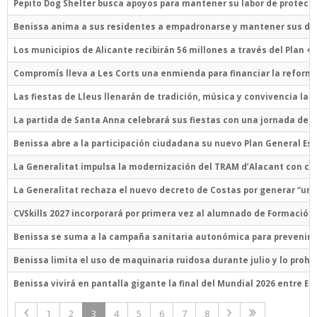
Pepito Dog Shelter busca apoyos para mantener su labor de protecc
Benissa anima a sus residentes a empadronarse y mantener sus da
Los municipios de Alicante recibirán 56 millones a través del Plan 
Compromís lleva a Les Corts una enmienda para financiar la reforma 
Las fiestas de Lleus llenarán de tradición, música y convivencia la pa
La partida de Santa Anna celebrará sus fiestas con una jornada de 
Benissa abre a la participación ciudadana su nuevo Plan General Est
La Generalitat impulsa la modernización del TRAM d’Alacant con cer
La Generalitat rechaza el nuevo decreto de Costas por generar “una 
CVSkills 2027 incorporará por primera vez al alumnado de Formación
Benissa se suma a la campaña sanitaria autonómica para prevenir l
Benissa limita el uso de maquinaria ruidosa durante julio y lo proh
Benissa vivirá en pantalla gigante la final del Mundial 2026 entre E
1
2
3
4
5
6
7
8