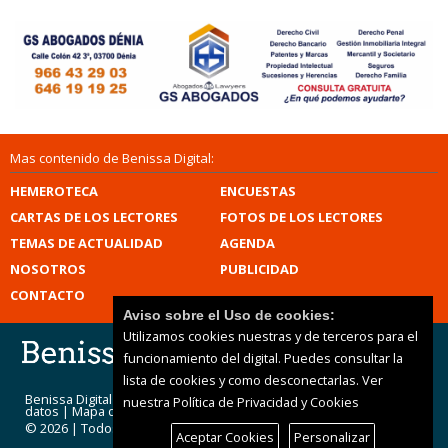
Mas contenido de Benissa Digital:
HEMEROTECA
ENCUESTAS
CARTAS DE LOS LECTORES
FOTOS DE LOS LECTORES
TEMAS DE ACTUALIDAD
AGENDA
NOSOTROS
PUBLICIDAD
CONTACTO
Aviso sobre el Uso de cookies:
Utilizamos cookies nuestras y de terceros para el
funcionamiento del digital. Puedes consultar la
lista de cookies y como desconectarlas.
Ver
Benissa Digital |
Términos de uso
|
Protección de
nuestra Política de Privacidad y Cookies
datos
|
Mapa del sitio
© 2026 | Todos los derechos reservados
Aceptar Cookies
Personalizar