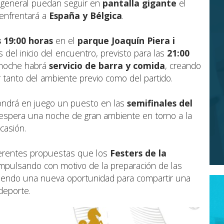
n general puedan seguir en
pantalla gigante
el
enfrentará a
España y Bélgica
.
s 19:00 horas
en el
parque Joaquín Piera i
 del inicio del encuentro, previsto para las
21:00
a noche habrá
servicio de barra y comida
, creando
 tanto del ambiente previo como del partido.
pondrá en juego un puesto en las
semifinales del
 espera una noche de gran ambiente en torno a la
ocasión.
iferentes propuestas que los
Festers de la
mpulsando con motivo de la preparación de las
eciendo una nueva oportunidad para compartir una
deporte.