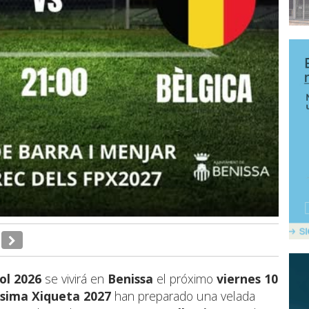
ol 2026
se vivirá en
Benissa
el próximo
viernes 10
ssima Xiqueta 2027
han preparado una velada