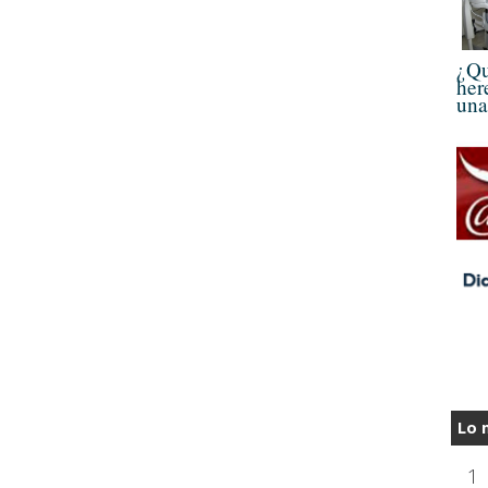
¿Qu
her
una
Lo 
1