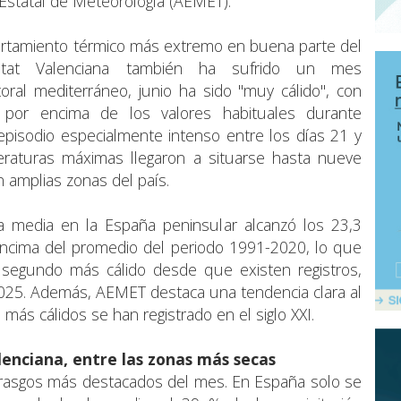
 Estatal de Meteorología (AEMET).
ortamiento térmico más extremo en buena parte del
unitat Valenciana también ha sufrido un mes
toral mediterráneo, junio ha sido "muy cálido", con
 por encima de los valores habituales durante
pisodio especialmente intenso entre los días 21 y
peraturas máximas llegaron a situarse hasta nueve
 amplias zonas del país.
ra media en la España peninsular alcanzó los 23,3
 encima del promedio del periodo 1991-2020, lo que
 segundo más cálido desde que existen registros,
025. Además, AEMET destaca una tendencia clara al
 más cálidos se han registrado en el siglo XXI.
lenciana, entre las zonas más secas
os rasgos más destacados del mes. En España solo se