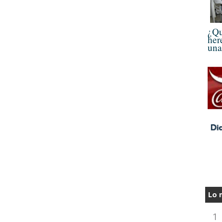
¿Qu
her
una
Lo 
1