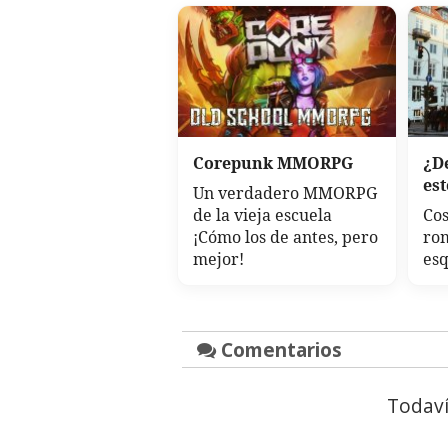
Corepunk MMORPG
¿D
es
Un verdadero MMORPG
de la vieja escuela
Co
¡Cómo los de antes, pero
rom
mejor!
es
Comentarios
Todaví