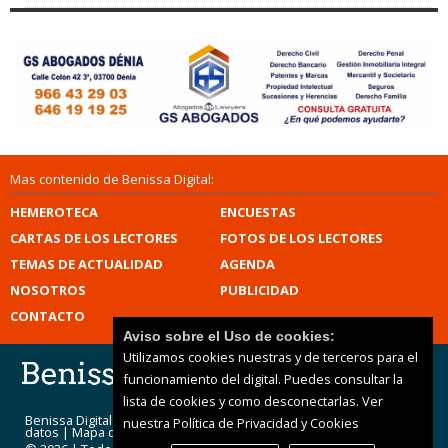
Mas contenido de Benissa Digital:
HEMEROTECA
ENCUESTAS
CARTAS DE LOS LECTORES
FOTOS DE LOS LECTORES
TEMAS DE ACTUALIDAD
AGENDA
NOSOTROS
PUBLICIDAD
CONTACTO
Aviso sobre el Uso de cookies:
Utilizamos cookies nuestras y de terceros para el
funcionamiento del digital. Puedes consultar la
lista de cookies y como desconectarlas.
Ver
Benissa Digital |
Términos de uso
|
Protección de
nuestra Política de Privacidad y Cookies
datos
|
Mapa del sitio