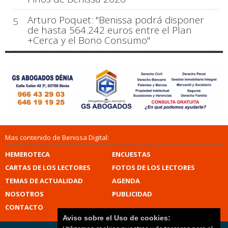
Arturo Poquet: "Benissa podrá disponer
5
de hasta 564.242 euros entre el Plan
+Cerca y el Bono Consumo"
Mas contenido de Benissa Digital:
HEMEROTECA
ENCUESTAS
CARTAS DE LOS LECTORES
FOTOS DE LOS LECTORES
TEMAS DE ACTUALIDAD
AGENDA
NOSOTROS
PUBLICIDAD
CONTACTO
Aviso sobre el Uso de cookies: