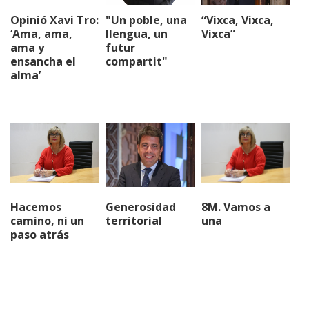
Opinió Xavi Tro:
"Un poble, una
“Vixca, Vixca,
‘Ama, ama,
llengua, un
Vixca”
ama y
futur
ensancha el
compartit"
alma’
Hacemos
Generosidad
8M. Vamos a
camino, ni un
territorial
una
paso atrás