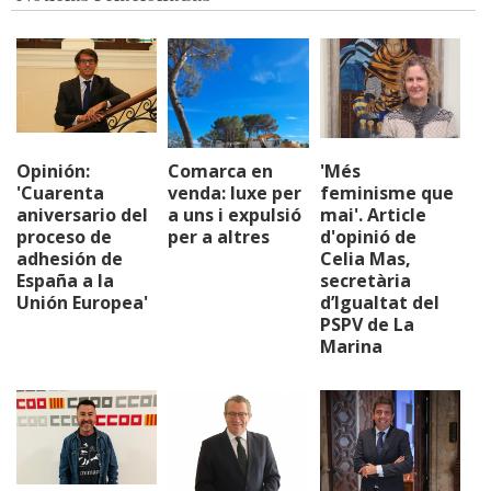
Opinión:
Comarca en
'Més
'Cuarenta
venda: luxe per
feminisme que
aniversario del
a uns i expulsió
mai'. Article
proceso de
per a altres
d'opinió de
adhesión de
Celia Mas,
España a la
secretària
Unión Europea'
d’Igualtat del
PSPV de La
Marina