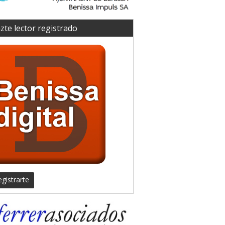
zte lector registrado
gistrarte