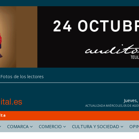
Fotos de los lectores
Jueves
ACTUALIZADA MIÉRCOLES, 05 DE AGOST
lta
COMARCA
COMERCIO
CULTURA Y SOCIEDAD
OPI
calpdigital.es
deniadigital.es
gatadigital.es
teuladamoraira.es