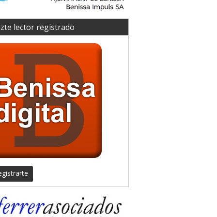
zte lector registrado
gistrarte