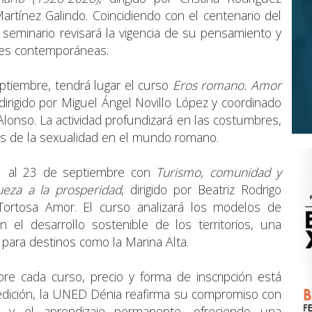
artínez Galindo. Coincidiendo con el centenario del
l seminario revisará la vigencia de su pensamiento y
ales contemporáneas.
ptiembre, tendrá lugar el curso
Eros romano. Amor
 dirigido por Miguel Ángel Novillo López y coordinado
lonso. La actividad profundizará en las costumbres,
es de la sexualidad en el mundo romano.
21 al 23 de septiembre con
Turismo, comunidad y
queza a la prosperidad
, dirigido por Beatriz Rodrigo
ortosa Amor. El curso analizará los modelos de
n el desarrollo sostenible de los territorios, una
para destinos como la Marina Alta.
bre cada curso, precio y forma de inscripción está
edición, la UNED Dénia reafirma su compromiso con
to y el aprendizaje permanente, ofreciendo una