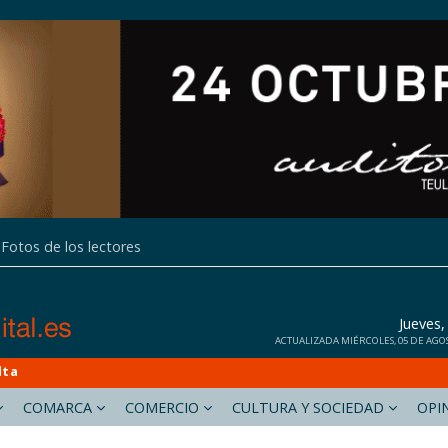
Fotos de los lectores
Jueves
ACTUALIZADA MIÉRCOLES, 05 DE AGOST
lta
COMARCA
COMERCIO
CULTURA Y SOCIEDAD
OPI
calpdigital.es
deniadigital.es
gatadigital.es
teuladamoraira.es