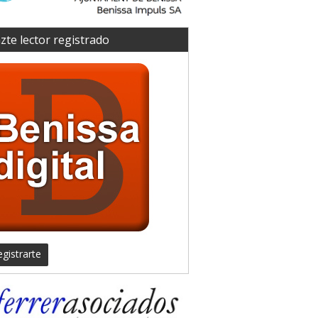
zte lector registrado
gistrarte