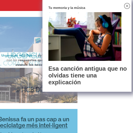
Tu memoria y la música
Esa canción antigua que no
olvidas tiene una
explicación