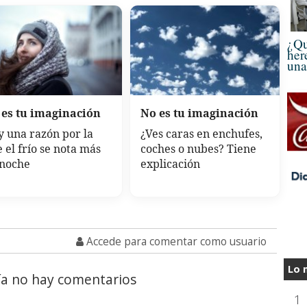
¿Qu
her
una
 es tu imaginación
No es tu imaginación
 una razón por la
¿Ves caras en enchufes,
 el frío se nota más
coches o nubes? Tiene
 noche
explicación
Accede para comentar como usuario
Lo 
a no hay comentarios
1