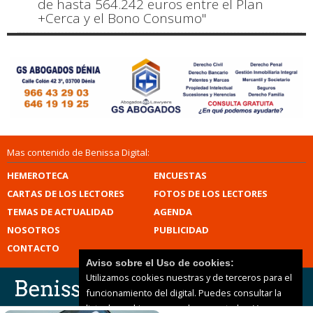
de hasta 564.242 euros entre el Plan
+Cerca y el Bono Consumo"
Mas contenido de Benissa Digital:
HEMEROTECA
ENCUESTAS
CARTAS DE LOS LECTORES
FOTOS DE LOS LECTORES
TEMAS DE ACTUALIDAD
AGENDA
NOSOTROS
PUBLICIDAD
CONTACTO
Aviso sobre el Uso de cookies:
Utilizamos cookies nuestras y de terceros para el
funcionamiento del digital. Puedes consultar la
lista de cookies y como desconectarlas.
Ver