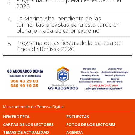
Programación completa Festes de Llíber
3
2026
La Marina Alta, pendiente de las
4
tormentas previstas para esta tarde en
plena jornada de calor extremo
Programa de las fiestas de la partida de
5
Pinos de Benissa 2026
Mas contenido de Benissa Digital:
HEMEROTECA
ENCUESTAS
CARTAS DE LOS LECTORES
FOTOS DE LOS LECTORES
TEMAS DE ACTUALIDAD
AGENDA