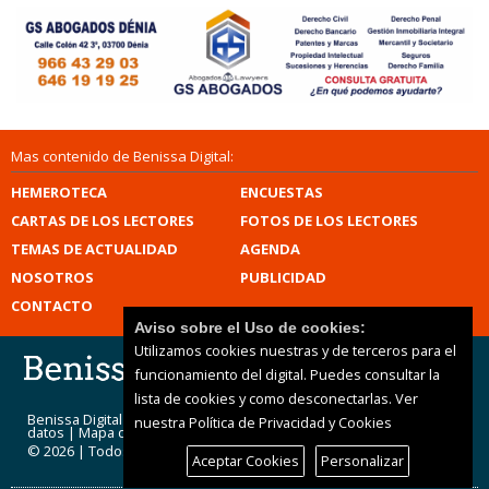
Mas contenido de Benissa Digital:
HEMEROTECA
ENCUESTAS
CARTAS DE LOS LECTORES
FOTOS DE LOS LECTORES
TEMAS DE ACTUALIDAD
AGENDA
NOSOTROS
PUBLICIDAD
CONTACTO
Aviso sobre el Uso de cookies:
Utilizamos cookies nuestras y de terceros para el
funcionamiento del digital. Puedes consultar la
lista de cookies y como desconectarlas.
Ver
Benissa Digital |
Términos de uso
|
Protección de
nuestra Política de Privacidad y Cookies
datos
|
Mapa del sitio
© 2026 | Todos los derechos reservados
Aceptar Cookies
Personalizar