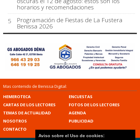
oscuras el 12 de agosto: estos son los
horarios y recomendaciones
Programación de Fiestas de La Fustera
5
Benissa 2026
Mas contenido de Benissa Digital:
HEMEROTECA
ENCUESTAS
CARTAS DE LOS LECTORES
FOTOS DE LOS LECTORES
TEMAS DE ACTUALIDAD
AGENDA
NOSOTROS
PUBLICIDAD
CONTACTO
Aviso sobre el Uso de cookies: