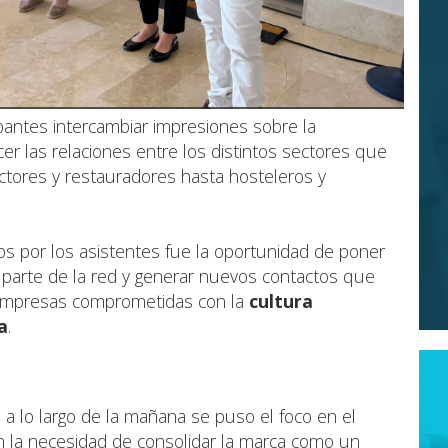
ipantes intercambiar impresiones sobre la
cer las relaciones entre los distintos sectores que
ctores y restauradores hasta hosteleros y
s por los asistentes fue la oportunidad de poner
 parte de la red y generar nuevos contactos que
 empresas comprometidas con la
cultura
a
.
 a lo largo de la mañana se puso el foco en el
n la necesidad de consolidar la marca como un