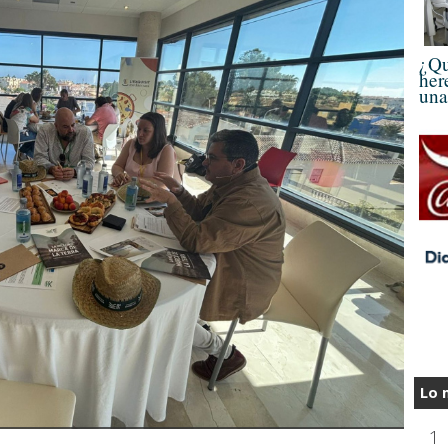
¿Qu
her
una
Lo 
1