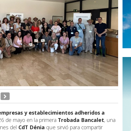
empresas y establecimientos adheridos a
 26 de mayo en la primera
Trobada Bancalet
, una
iones del
CdT Dénia
que sirvió para compartir