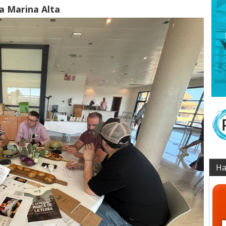
la Marina Alta
.
Ha