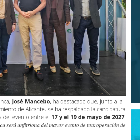
anca,
José Mancebo
, ha destacado que, junto a la
amiento de Alicante, se ha respaldado la candidatura
na del evento entre el
17 y el 19 de mayo de 2027
.
ca será anfitriona del mayor evento de touroperación de