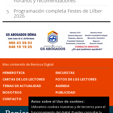
horarios y recomendaciones
Programación completa Festes de Llíber
5
2026
Mas contenido de Benissa Digital:
HEMEROTECA
ENCUESTAS
CARTAS DE LOS LECTORES
FOTOS DE LOS LECTORES
TEMAS DE ACTUALIDAD
AGENDA
NOSOTROS
PUBLICIDAD
CONTACTO
Aviso sobre el Uso de cookies:
Utilizamos cookies nuestras y de terceros para el
funcionamiento del digital. Puedes consultar la