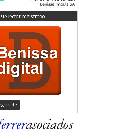
zte lector registrado
gistrarte