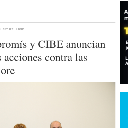
 lectura:
3 min
romís y CIBE anuncian
 acciones contra las
more