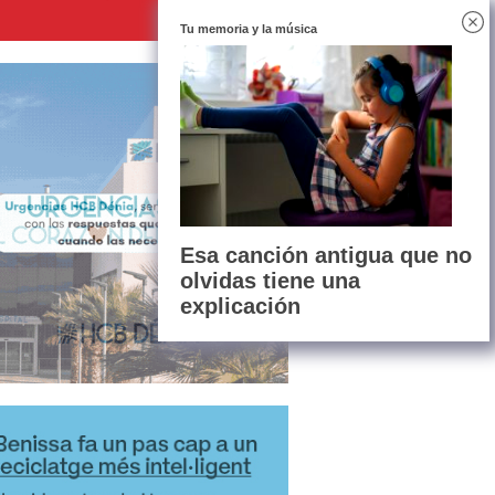
Tu memoria y la música
Esa canción antigua que no
olvidas tiene una
explicación