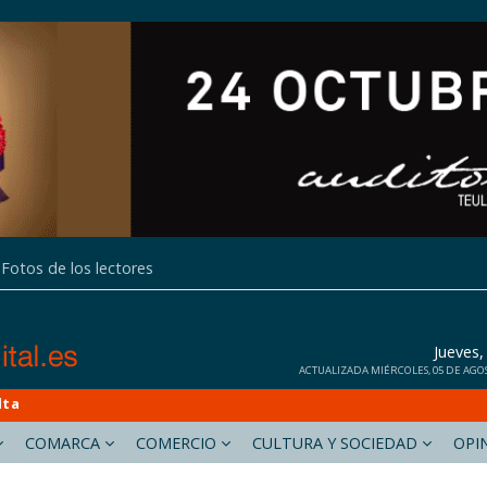
Fotos de los lectores
Jueves
ACTUALIZADA MIÉRCOLES, 05 DE AGOST
lta
COMARCA
COMERCIO
CULTURA Y SOCIEDAD
OPI
calpdigital.es
deniadigital.es
gatadigital.es
teuladamoraira.es