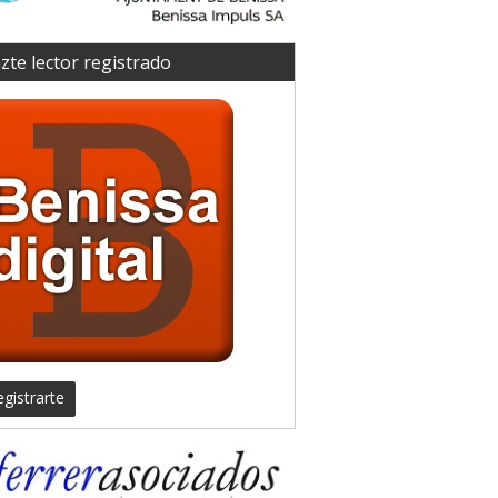
zte lector registrado
gistrarte