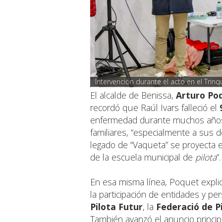
Intervención durante el acto en el Trin
El alcalde de Benissa,
Arturo Po
recordó que Raúl Ivars falleció el
enfermedad durante muchos años”.
familiares, “especialmente a sus 
legado de “Vaqueta” se proyecta en
de la escuela municipal de
pilota
”.
En esa misma línea, Poquet expli
la participación de entidades y p
Pilota Futur
, la
Federació de P
También avanzó el anuncio principa