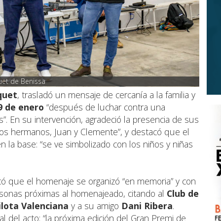
quet de Benissa
quet
, trasladó un mensaje de cercanía a la familia y
9 de enero
“después de luchar contra una
 En su intervención, agradeció la presencia de sus
dos hermanos, Juan y Clemente”, y destacó que el
 la base: “se ve simbolizado con los niños y niñas
có que el homenaje se organizó “en memoria” y con
ersonas próximas al homenajeado, citando al
Club de
ilota Valenciana
y a su amigo
Dani Ribera
.
l del acto: “la próxima edición del Gran Premi de