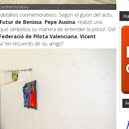
 conmemorativo
 detalles conmemorativos. Según el guion del acto,
Ha
 Futur de Benissa
,
Pepe Ausina
, realizó una
le que simboliza su manera de entender la
pilota
”. Del
Federació de Pilota Valenciana
,
Vicent
ega “en recuerdo de su amigo”.
Re