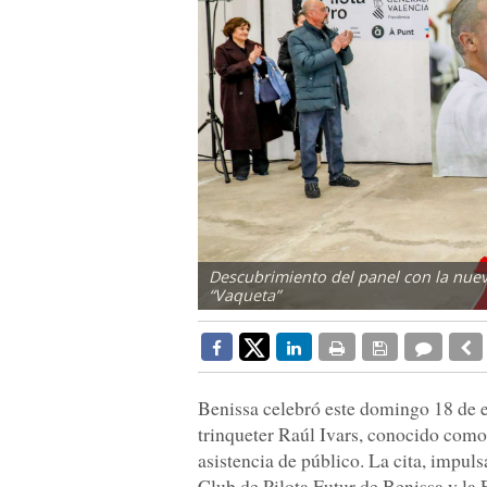
Descubrimiento del panel con la nue
“Vaqueta”
Benissa celebró este domingo 18 de e
trinqueter Raúl Ivars, conocido como
asistencia de público. La cita, impul
Club de Pilota Futur de Benissa y la 