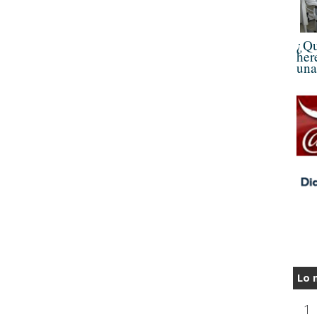
¿Qu
her
una
Lo 
1