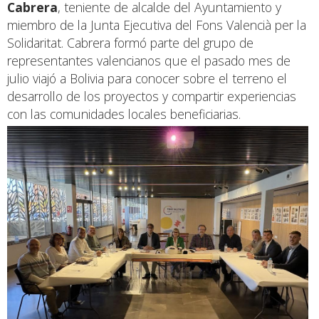
Cabrera
, teniente de alcalde del Ayuntamiento y
miembro de la Junta Ejecutiva del Fons Valencià per la
Solidaritat. Cabrera formó parte del grupo de
representantes valencianos que el pasado mes de
julio viajó a Bolivia para conocer sobre el terreno el
desarrollo de los proyectos y compartir experiencias
con las comunidades locales beneficiarias.